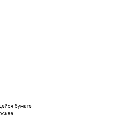
щейся бумаге
оскве